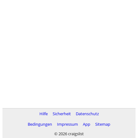
Hilfe
Sicherheit
Datenschutz
Bedingungen
Impressum
App
Sitemap
© 2026 craigslist