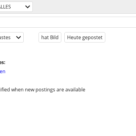
ALLES
stes
hat Bild
Heute gepostet
es:
hen
ified when new postings are available