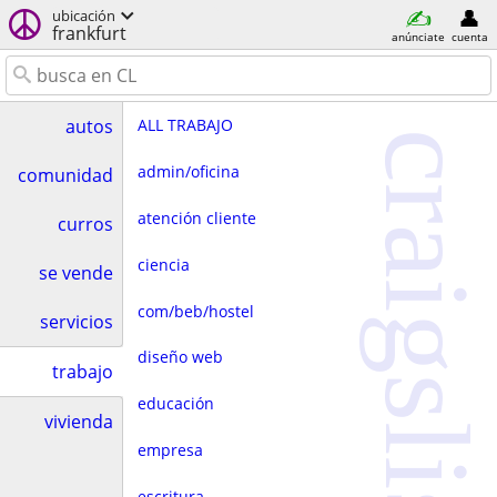
ubicación
frankfurt
anúnciate
cuenta
ALL TRABAJO
autos
craigslist
admin/oficina
comunidad
atención cliente
curros
ciencia
se vende
com/beb/hostel
servicios
diseño web
trabajo
educación
vivienda
empresa
escritura